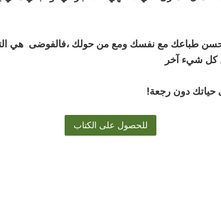
تحسن طباعك مع نفسك ومع من حولك ،فالفوضى هي التي تش
سن كل شيء آخر
ى حياتك دون رجعة!
للحصول على الكتاب