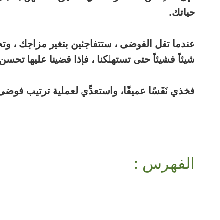
حياتك.
عندما تقل الفوضى ، ستتفاجئين بتغير مزاجك ، و
شيئاً فشيئاً حتى تستهلكنا ، فإذا قضينا عليها تح
فخذي نَفَسًا عميقًا، واستعدِّي لعملية ترتيب فوض
الفهرس :