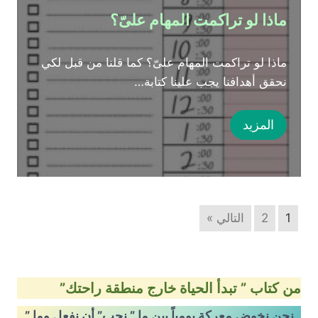
ماذا لو تراكمت المهام علىّ؟
ماذا لو تراكمت المهام علىّ؟ كما قلنا من قبل لكي
نحقق أهدافنا يجب علينا كتابة…
المزيد
1
2
التالي »
من كتاب ” تبدأ الحياة خارج منطقة راحتك”
نحن نخوض معركة يومياً بين ما ” نحب” أن نفعل وما ”