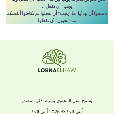
يجب” أن نفعل ..
لا تنسوا أن تبدأوا بما “يجب” أن تفعلوا ثم تكافئوا أنفسكم
بما “تحبون” أن تفعلوا
يُسمح بنقل المحتوى بشرط ذكر المصدر
لُبنى الحَوْ © 2026 لُبنى الحَوْ