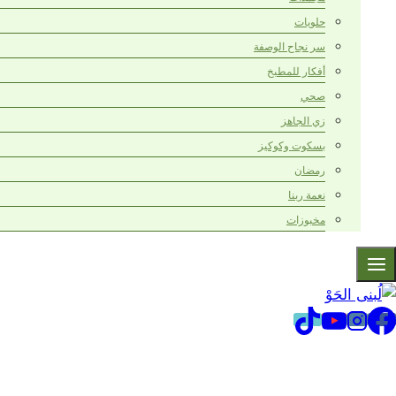
حلويات
سر نجاح الوصفة
أفكار للمطبخ
صحي
زي الجاهز
بسكوت وكوكيز
رمضان
نعمة ربنا
مخبوزات