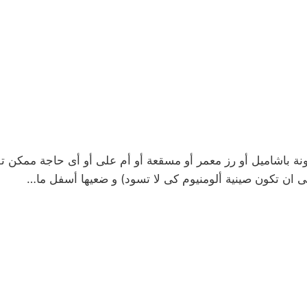
ة باشاميل أو رز معمر أو مسقعة أو أم على أو أى حاجة ممكن تف
نبى ان تكون صينية ألومنيوم كى لا تسود) و ضعيها أسفل ما…