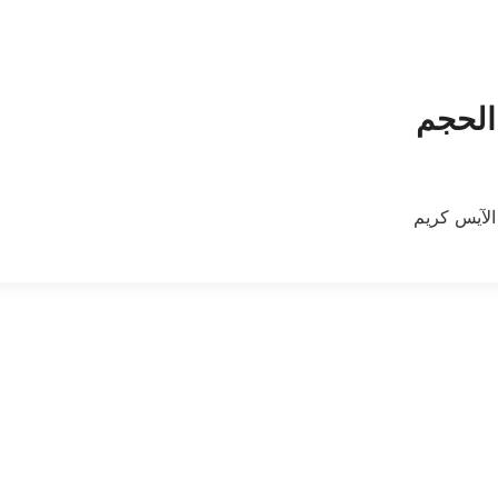
الحجم
اﻵيس كريم