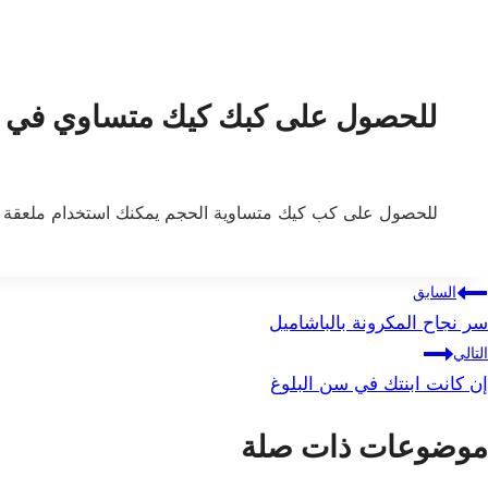
للحصول على كبك كيك متساوي في 
للحصول على كب كيك متساوية الحجم يمكنك استخدام ملعقة 
صفّح
السابق
سر نجاح المكرونة بالباشاميل
لمقالات
التالي
إن كانت ابنتك في سن البلوغ
موضوعات ذات صلة