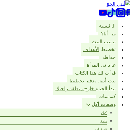
لتجاوز
لى
لمحتوى
الرئيسية
من أنا؟
ترتيب البيت
تخطيط الأهداف
خواطر
عزيزتي المرأة
قرأت لك هذا الكتاب
بيت أنيق ودفتر تخطيط
تبدأ الحياة خارج منطقة راحتك
كورسات
وصفات أكل
كيك
حادق
مُجمّدات