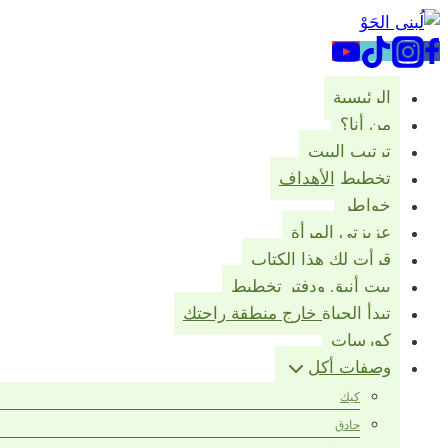
التجاوز
إلى
المحتوى
الرئيسية
من أنا؟
ترتيب البيت
تخطيط الأهداف
خواطر
عزيزتي المرأة
قرأت لك هذا الكتاب
بيت أنيق ودفتر تخطيط
تبدأ الحياة خارج منطقة راحتك
كورسات
وصفات أكل
كيك
حادق