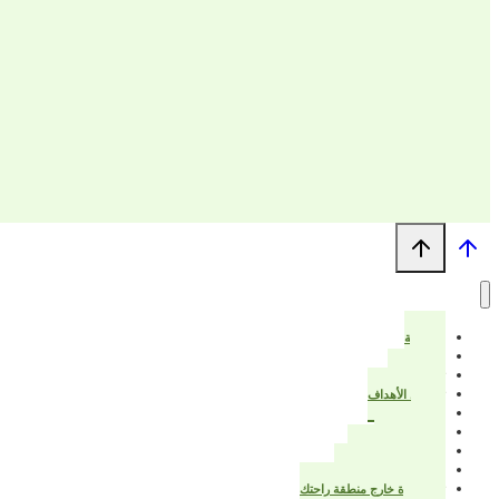
الرئيسية
من أنا؟
ترتيب البيت
تخطيط الأهداف
خواطر
عزيزتي المرأة
قرأت لك هذا الكتاب
بيت أنيق ودفتر تخطيط
تبدأ الحياة خارج منطقة راحتك