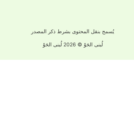
يُسمح بنقل المحتوى بشرط ذكر المصدر
لُبنى الحَوْ © 2026 لُبنى الحَوْ