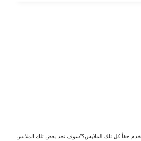
حقاً كل تلك الملابس؟”سوف تجد بعض تلك الملابس لا ترتديها لأن م