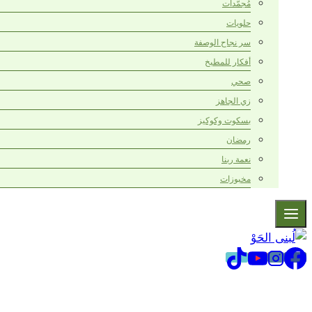
مُجمّدات
حلويات
سر نجاح الوصفة
أفكار للمطبخ
صحي
زي الجاهز
بسكوت وكوكيز
رمضان
نعمة ربنا
مخبوزات