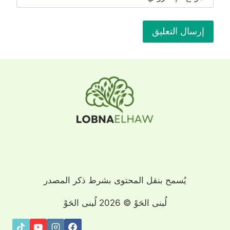
يُسمح بنقل المحتوى بشرط ذكر المصدر
لُبنى الحَوْ © 2026 لُبنى الحَوْ