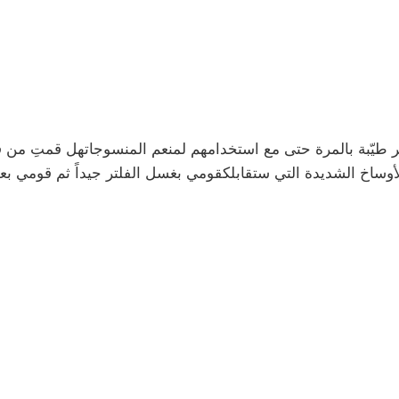
 طيّبة بالمرة حتى مع استخدامهم لمنعم المنسوجاتهل قمتِ من قبل
لأوساخ الشديدة التي ستقابلكقومي بغسل الفلتر جيداً ثم قومي ب