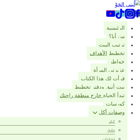
لتجاوز
لى
لمحتوى
الرئيسية
من أنا؟
ترتيب البيت
تخطيط الأهداف
خواطر
عزيزتي المرأة
قرأت لك هذا الكتاب
بيت أنيق ودفتر تخطيط
تبدأ الحياة خارج منطقة راحتك
كورسات
وصفات أكل
كيك
حادق
مُجمّدات