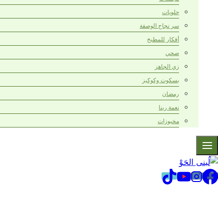
حلويات
سر نجاح الوصفة
أفكار للمطبخ
صحي
زي الجاهز
بسكوت وكوكيز
رمضان
نعمة ربنا
مخبوزات