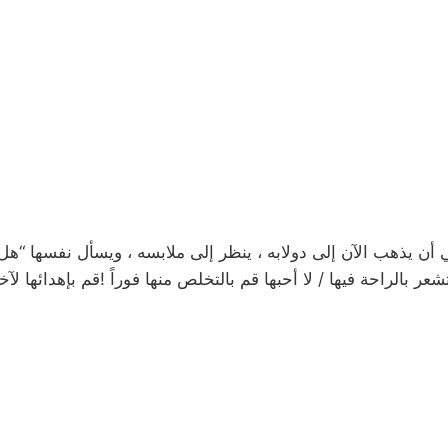
 أن يذهب الآن إلى دولابه ، ينظر إلى ملابسه ، ويسأل نفسها 
تشعر بالراحة فيها / لا أحبها قم بالتخلص منها فوراً !قم بإهدائها ل