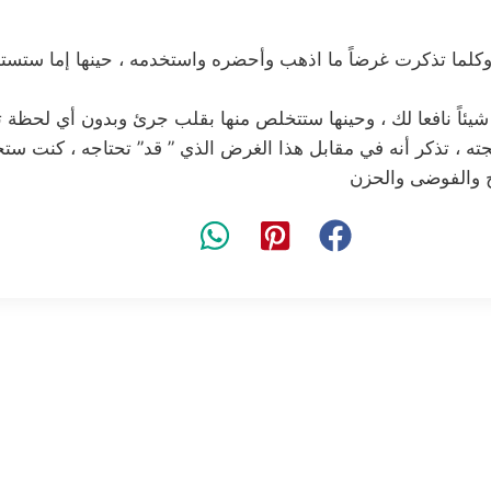
كلما تذكرت غرضاً ما اذهب وأحضره واستخدمه ، حينها إما ستستخد
يئاً نافعا لك ، وحينها ستتخلص منها بقلب جرئ وبدون أي لحظة ت
تجته ، تذكر أنه في مقابل هذا الغرض الذي ” قد” تحتاجه ، كنت ست
بح والفوضى والحزن