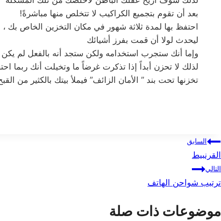
بعد أن تقوم بتجميع الكراكيب لا تتخلص منها مباشرةً!
احتفظ بها لمدة ثلاثة شهور في مكان التخزين الخاص بك ، و
ليحدث لولا أن قمت بفرز أشيائك
وإما أنك ستجرب استخدامه ولكن ستجد أنه بالفعل لم يكن ش
لذلك لا تحزن أبداً إذا تذكرت غرضاً ما وتخيلت أنك ربما اح
تخزنها تحت بند ” الأمان الزائف” فيملأ بيتك بالكثير من الق
صفّح
السابق
القرنبيط
لمقالات
التالي
ترتيب شواحن الهاتف
موضوعات ذات صلة