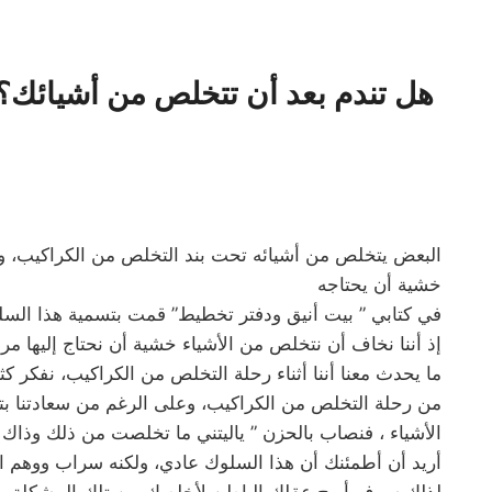
هل تندم بعد أن تتخلص من أشيائك؟
البعض يتخلص من أشيائه تحت بند التخلص من الكراكيب، ولكن
خشية أن يحتاجه
في كتابي ” بيت أنيق ودفتر تخطيط” قمت بتسمية هذا السلو
إذ أننا نخاف أن نتخلص من الأشياء خشية أن نحتاج إليها مرة 
ما يحدث معنا أننا أثناء رحلة التخلص من الكراكيب، نفكر كثيرا
من رحلة التخلص من الكراكيب، وعلى الرغم من سعادتنا بترتيب
الأشياء ، فنصاب بالحزن ” ياليتني ما تخلصت من ذلك وذاك 
أريد أن أطمئنك أن هذا السلوك عادي، ولكنه سراب ووهم الت
لذلك سوف أريح عقلك الباطن لأخلصك من تلك المشكلة