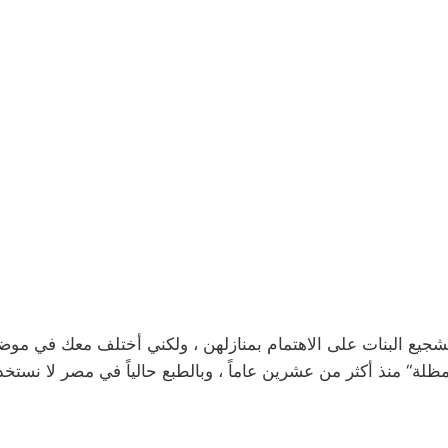
جيع البنات على الاهتمام بمنازلهن ، ولكني أختلف معك في موضو
لة“ منذ أكثر من عشرين عاماً ، وبالطبع حالياً في مصر لا نستخ