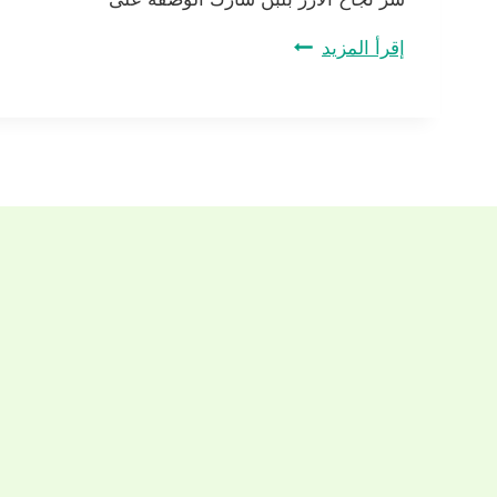
سر
إقرأ المزيد
نجاح
اﻷرز
بلبن