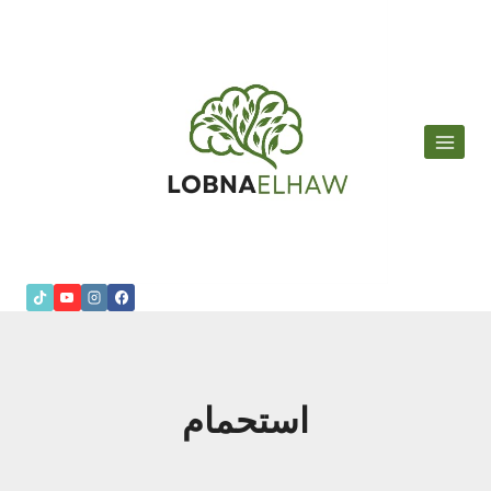
لتجاوز
لى
لمحتوى
استحمام