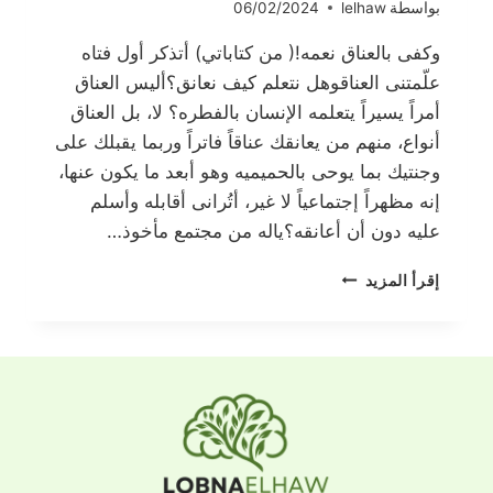
بواسطة
lelhaw
06/02/2024
وكفى بالعناق نعمه!( من كتاباتي) أتذكر أول فتاه
علّمتنى العناقوهل نتعلم كيف نعانق؟أليس العناق
أمراً يسيراً يتعلمه الإنسان بالفطره؟ لا، بل العناق
أنواع، منهم من يعانقك عناقاً فاتراً وربما يقبلك على
وجنتيك بما يوحى بالحميميه وهو أبعد ما يكون عنها،
إنه مظهراً إجتماعياً لا غير، أتُرانى أقابله وأسلم
عليه دون أن أعانقه؟ياله من مجتمع مأخوذ…
وكفى
إقرأ المزيد
بالعناق
نعمة