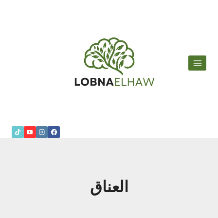
لتجاوز
لى
لمحتوى
العناق