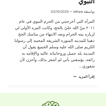
النبوي
بواسطة
lelhaw
02/10/2025
المرأه التي أخرجتني من الحرم النبوي في عام
٢٠١١ منّ الله عليّ بالحج، وكانت المره الأولى لي
لزياره بيته الحرام وبعد الانتهاء من مناسك الحج
ذهبنا للمدينه المنوره الشريفه المحببه إلى رسولنا
الكريم صلى الله عليه وسلم الجميع يقول أن
المدينه بلد جميل وروحانياته عاليه والإقامه به
رائعه، يؤسفني بأني لم أشعر بذلك، وأحزن لأن
شعوري…
المرأه
إقرأ المزيد
التي
أخرجتني
من
الحرم
النبوي