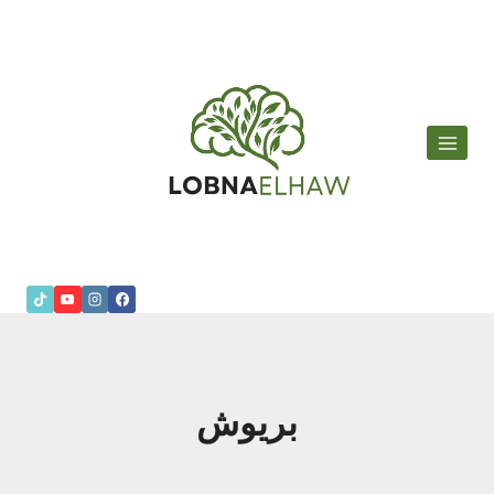
لتجاوز
لى
لمحتوى
بريوش