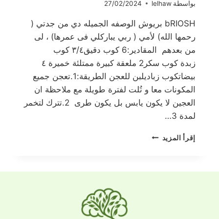
بواسطة
lelhaw
27/02/2024
bRIOSH بريوش الوصفه الجميله دي من جدتي (
رحمها الله) لأمي ( ربي يباركلي فى عمرها) ، لى
من بعدهم المقادير:6 كوب دقيق٣/٤ كوب
زبدة كوب سكر2 ملعقة كبيرة ممتلئة خميرة ٤
بيضاتكوب زباديلبن للعجن الطريقة:1.تعجن جميع
المكونات معا و تُلت لفترة طويلة مع ملاحظة ان
العجين لا يكون يابس بل يكون طرى 2.تترك لتخمر
لمدة 3…
بريوش
إقرأ المزيد