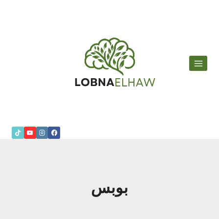
لتجاوز
لى
لمحتوى
بوبس