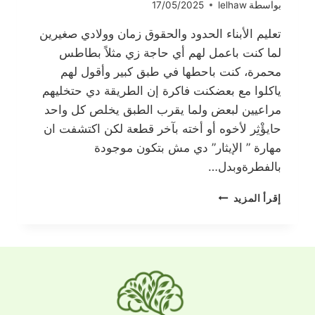
بواسطة
lelhaw
17/05/2025
تعليم الأبناء الحدود والحقوق زمان وولادي صغيرين
لما كنت باعمل لهم أي حاجة زي مثلاً بطاطس
محمرة، كنت باحطها في طبق كبير وأقول لهم
ياكلوا مع بعضكنت فاكرة إن الطريقة دي حتخليهم
مراعيين لبعض ولما يقرب الطبق يخلص كل واحد
حايؤْثِر لأخوه أو أخته بآخر قطعة لكن اكتشفت ان
مهارة ” الإيثار” دي مش بتكون موجودة
بالفطرةوبدل…
تعليم
إقرأ المزيد
الأبناء
الحدود
والحقوق