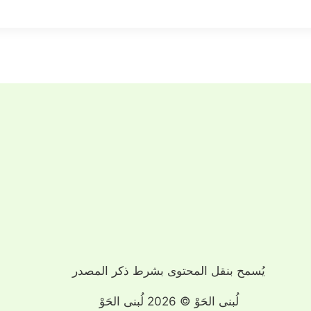
يُسمح بنقل المحتوى بشرط ذكر المصدر
لُبنى الحَوْ © 2026 لُبنى الحَوْ