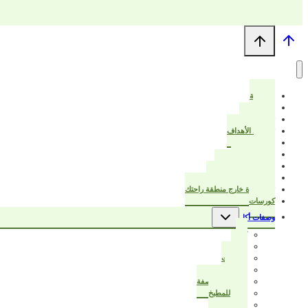
الرئيسية
من أنا؟
ترتيب البيت
تخطيط الأهداف
خواطر
عزيزتي المرأة
قرأت لك هذا الكتاب
بيت أنيق ودفتر تخطيط
تبدأ الحياة خارج منطقة راحتك
كورسات
تبديل
وصفات أكل
القائمة
الفرعية
كيك
حادق
مُجمّدات
حلويات
سر نجاح الوصفة
أفكار للمطبخ
صحي