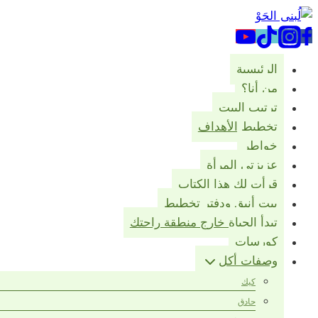
التجاوز
إلى
المحتوى
الرئيسية
من أنا؟
ترتيب البيت
تخطيط الأهداف
خواطر
عزيزتي المرأة
قرأت لك هذا الكتاب
بيت أنيق ودفتر تخطيط
تبدأ الحياة خارج منطقة راحتك
كورسات
وصفات أكل
كيك
حادق