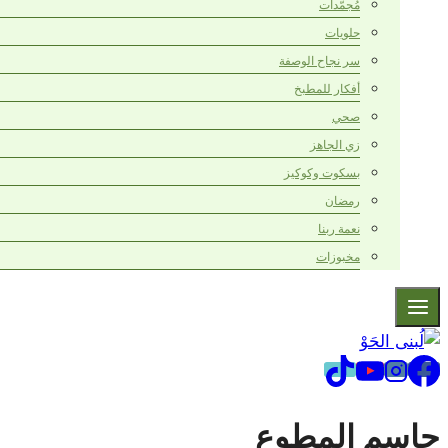
مُجمّدات
حلويات
سر نجاح الوصفة
أفكار للمطبخ
صحي
زي الجاهز
بسكوت وكوكيز
رمضان
نعمة ربنا
مخبوزات
جاسم المطوع