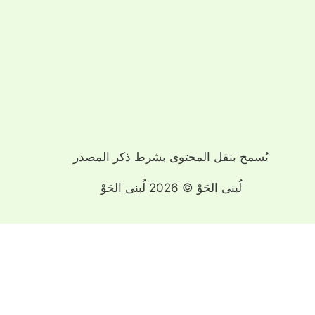
يُسمح بنقل المحتوى بشرط ذكر المصدر
لُبنى الحَوْ © 2026 لُبنى الحَوْ