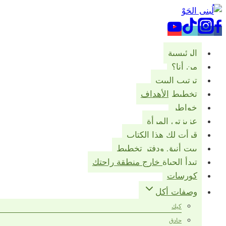
التجاوز
إلى
المحتوى
الرئيسية
من أنا؟
ترتيب البيت
تخطيط الأهداف
خواطر
عزيزتي المرأة
قرأت لك هذا الكتاب
بيت أنيق ودفتر تخطيط
تبدأ الحياة خارج منطقة راحتك
كورسات
وصفات أكل
كيك
حادق