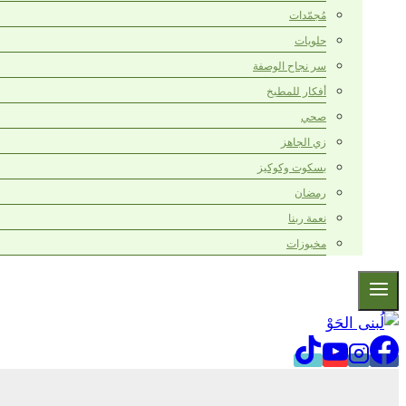
مُجمّدات
حلويات
سر نجاح الوصفة
أفكار للمطبخ
صحي
زي الجاهز
بسكوت وكوكيز
رمضان
نعمة ربنا
مخبوزات