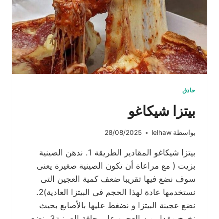
حادق
بيتزا شيكاغو
بواسطة
lelhaw
28/08/2025
بيتزا شيكاغو المقادير الطريقة 1. ندهن الصينية
بزيت ( مع مراعاة أن تكون الصينية صغيرة يعنى
سوف نضع فيها تقريبا ضعف كمية العجين التى
نستخدمها عادة لهذا الحجم فى البيتزا العادية)2.
نضع عجينة البيتزا و نضغط عليها باﻷصابع بحيث
نخرج مقدار من العجين على حافة الصينية3. نضع