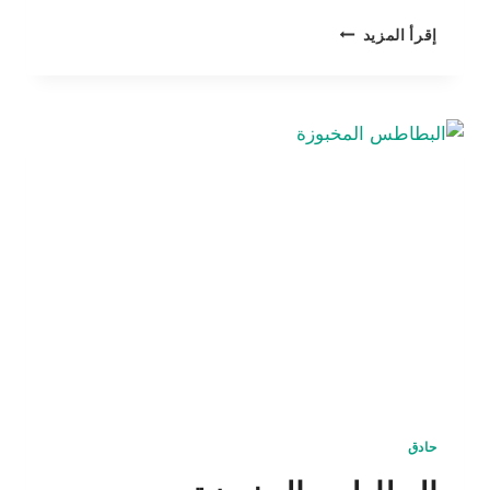
باذنجان
إقرأ المزيد
بالخل
و
الثوم
حادق