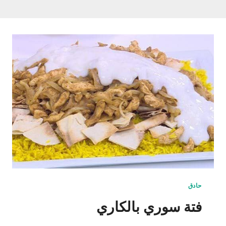
حادق
فتة سوري بالكاري