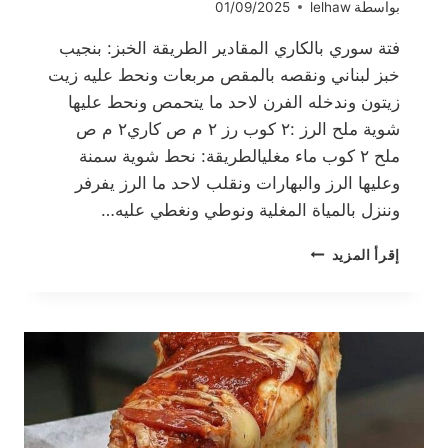
بواسطة
lelhaw
01/09/2025
فتة سوري بالكاري المقادير الطريقة الخبز: بنجيب
خبز لبناني ونقصه بالمقص مربعات ونحط عليه زيت
زيتون وندخله الفرن لاحد ما يتحمص ونحط عليها
شوية ملح الرز :٢ كوب رز ٢ م ص كاري٢ م ص
ملح ٢ كوب ماء مغليالطريقة: نحط شوية سمنة
وعليها الرز والبهارات ونقلب لاحد ما الرز يفرفر
وننزل بالمياة المغلية ونوطي ونغطي عليه…
فتة
إقرأ المزيد
سوري
بالكاري