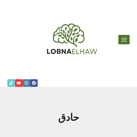
لتجاوز
لى
لمحتوى
حادق