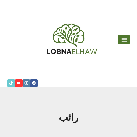
لتجاوز
لى
لمحتوى
رائب