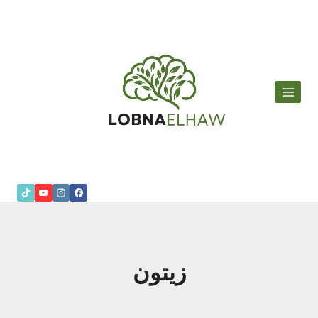
لتجاوز
لى
لمحتوى
زيتون