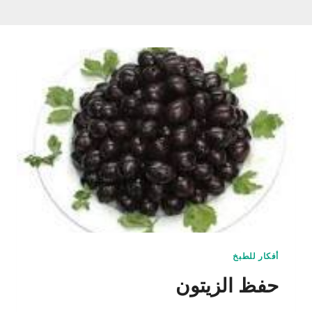
أفكار للطبخ
حفظ الزيتون