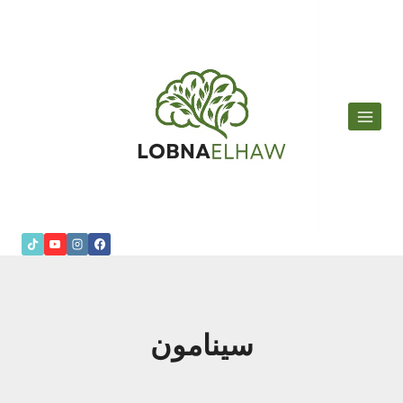
لتجاوز
لى
لمحتوى
سينامون