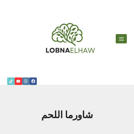
لتجاوز
لى
لمحتوى
شاورما اللحم