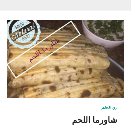
زي الجاهز
شاورما اللحم