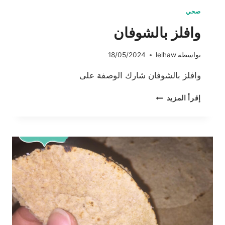
صحي
وافلز بالشوفان
بواسطة
lelhaw
18/05/2024
وافلز بالشوفان شارك الوصفة على
وافلز
إقرأ المزيد
بالشوفان