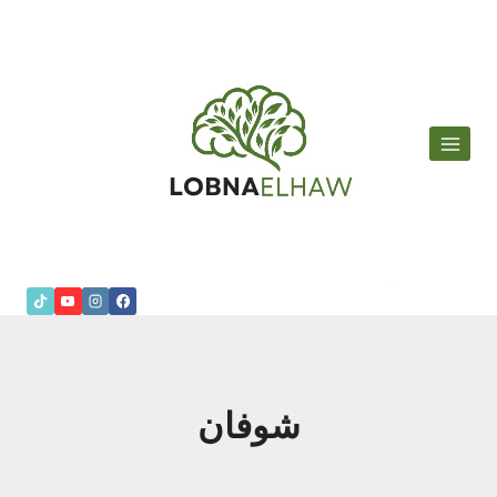
لتجاوز
لى
لمحتوى
شوفان