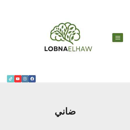
لتجاوز
لى
لمحتوى
ضاني