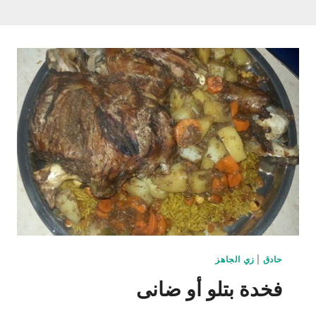
حادق
|
زي الجاهز
فخدة بتلو أو ضانى