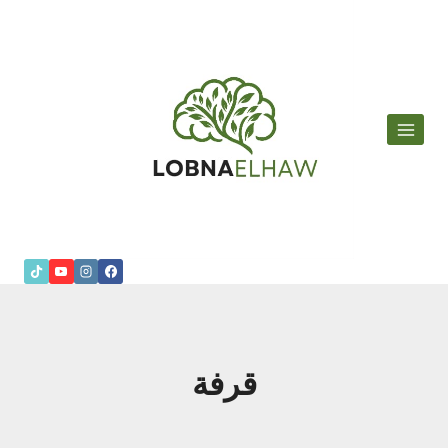
لتجاوز
لى
لمحتوى
قرفة