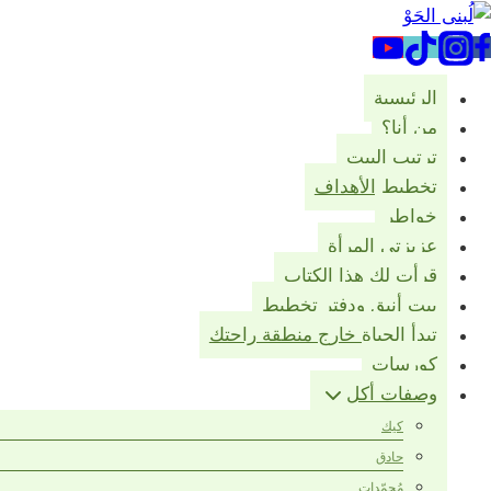
لتجاوز
لى
لمحتوى
الرئيسية
من أنا؟
ترتيب البيت
تخطيط الأهداف
خواطر
عزيزتي المرأة
قرأت لك هذا الكتاب
بيت أنيق ودفتر تخطيط
تبدأ الحياة خارج منطقة راحتك
كورسات
وصفات أكل
كيك
حادق
مُجمّدات