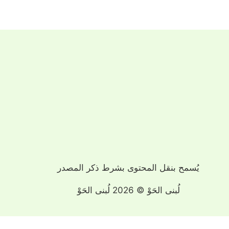
يُسمح بنقل المحتوى بشرط ذكر المصدر
لُبنى الحَوْ © 2026 لُبنى الحَوْ