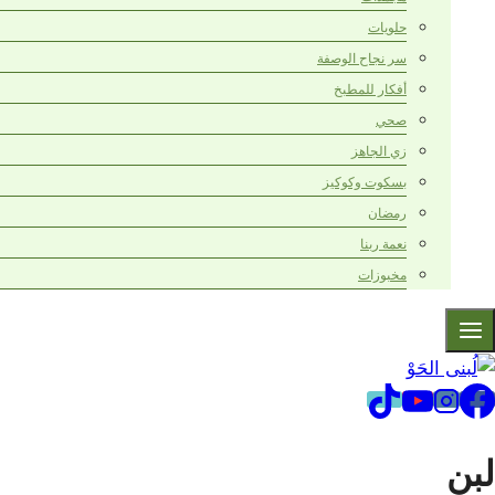
حلويات
سر نجاح الوصفة
أفكار للمطبخ
صحي
زي الجاهز
بسكوت وكوكيز
رمضان
نعمة ربنا
مخبوزات
لبن