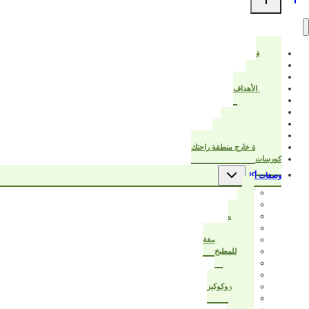
الرئيسية
من أنا؟
ترتيب البيت
تخطيط الأهداف
خواطر
عزيزتي المرأة
قرأت لك هذا الكتاب
بيت أنيق ودفتر تخطيط
تبدأ الحياة خارج منطقة راحتك
كورسات
تبديل
وصفات أكل
القائمة
الفرعية
كيك
حادق
مُجمّدات
حلويات
سر نجاح الوصفة
أفكار للمطبخ
صحي
زي الجاهز
بسكوت وكوكيز
رمضان