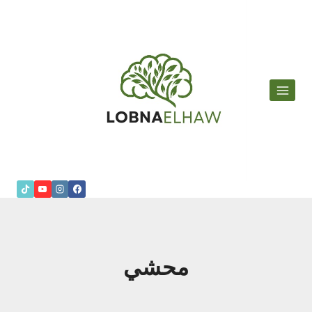
لتجاوز
لى
لمحتوى
محشي