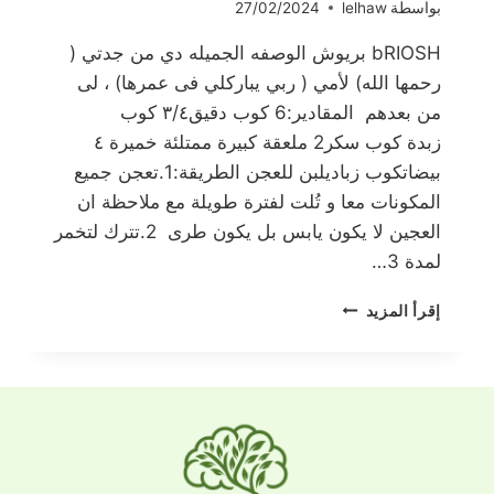
بواسطة
lelhaw
27/02/2024
bRIOSH بريوش الوصفه الجميله دي من جدتي (
رحمها الله) لأمي ( ربي يباركلي فى عمرها) ، لى
من بعدهم المقادير:6 كوب دقيق٣/٤ كوب
زبدة كوب سكر2 ملعقة كبيرة ممتلئة خميرة ٤
بيضاتكوب زباديلبن للعجن الطريقة:1.تعجن جميع
المكونات معا و تُلت لفترة طويلة مع ملاحظة ان
العجين لا يكون يابس بل يكون طرى 2.تترك لتخمر
لمدة 3…
بريوش
إقرأ المزيد