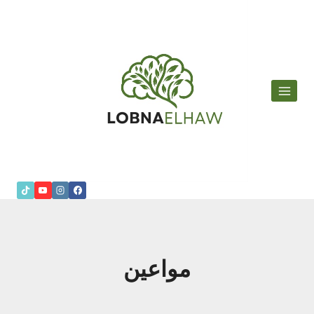
لتجاوز
لى
لمحتوى
مواعين