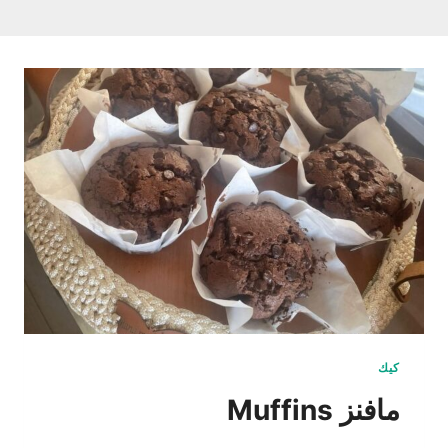
كيك
مافنز Muffins