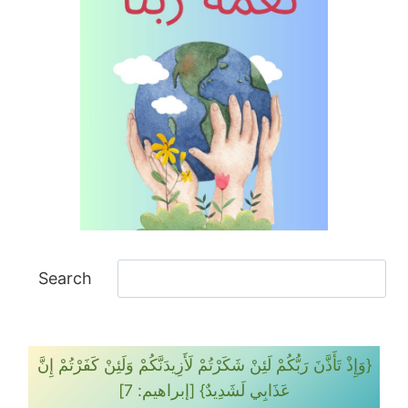
ا
Search
ل
ب
ح
{وَإِذْ تَأَذَّنَ رَبُّكُمْ لَئِنْ شَكَرْتُمْ لَأَزِيدَنَّكُمْ وَلَئِنْ كَفَرْتُمْ إِنَّ
ث
عَذَابِي لَشَدِيدٌ} [إبراهيم: 7]