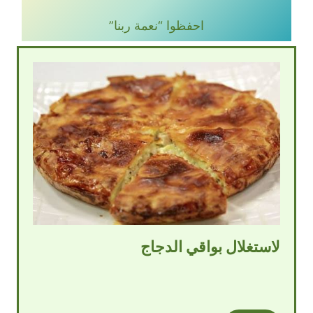
احفظوا “نعمة ربنا”
لاستغلال بواقي الدجاج