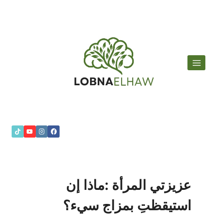
لتجاوز
لى
لمحتوى
عزيزتي المرأة :ماذا إن
استيقظتِ بمزاج سيء؟