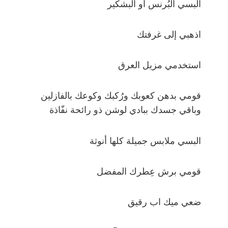
البسي البُرنس أو البشكير
اذهبي إلى غرفتك
استخدمي مزيل العرق
قومي بدهن كعوبك ورُكبك وكوعك بالفازلين
وباقي جسدك ببادي لوشن ذو رائحة نفّاذة
البسي ملابس جميلة كلها أنوثة
قومي برش عِطرك المفضل
ضعي ميك اب رقيق