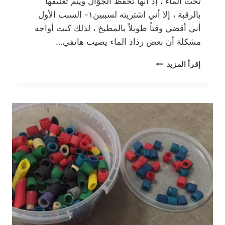
تحت الماء ، إذ أنها تحفظ الجوّال ويتم تعليقها
بالرقبة ، إلا أني اشتريته لسببين١- السبب الأول
أني أقضي وقتاً طويلاً بالمطبخ ، لذلك كنت أواجه
مشكلة أن بعض رذاذ الماء يصيب هاتفي…
فكرة
إقرأ المزيد
لاستغلال
الوقت
أثناء
التنظيف