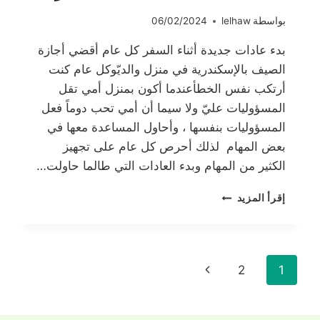
بواسطة
lelhaw
06/02/2024
بدء عادات جديدة أثناء السفر كل عام أقضي أجازة
الصيف بالإسكندرية في منزل والديّوكل عام كنت
أرتكب نفس الخطأعندما أكون بمنزل أمي تقل
المسؤوليات عليّ ولا سيما أن أمي تحب دوماً فعل
المسؤوليات بنفسها ، وأحاول المساعدة معها في
بعض المهام لذلك أحرص كل عام على تجهيز
الكثير من المهام وبدء العادات التي طالما حاولت…
بدء
إقرأ المزيد
عادات
جديدة
أثناء
السفر
تنقل
الصفحة
2
1
الصفحة
التالية