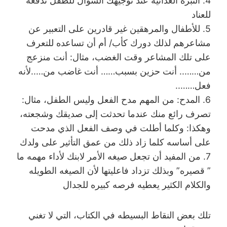
4. النبره العدائيه عند توجيهك السؤال للطفل تدفعه
للعناد
5. للأطفال والمرهقين غير قادرين على التعبير عن
مشاعرهم لذلك دورك كأب/ أم أن تساعده للتعرف
على تلك المشاعر وقت الغضب، مثال: أنت منزعج
من…….. أنت حزين بسبب…… أنت غاضب من…..لأنه
فعل……..
6. المدح: من المهم مدح الفعل وليس الطفل، مثال:
تصرف رائع منك عندما تحدثت إلى صديقك وشجعته،
وهكذا: وكلما أطلت في وصف الفعل الذي مدحت
على أساسه كلما زاد ذلك من عمق التأثير على ولدك
7. من المفيد أن تجعل صيغه الأمر لابنك لأداء مهمه ما
” قصيره” وبذلك تزداد فاعليتها لأن الصيغه الطويله
والكلام الكثير يعطيه فرصه كبيره للجدال
تلك بعض النقاط البسيطه في الكتاب، التي لا تغني