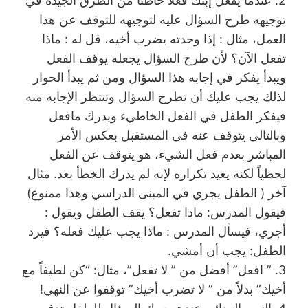
2. عندما يفعل إبنك فعلاً خاطئاً من الطرق الجيده في
توجيهه طرح السؤال عليه لتوجيهه للتوقف عن هذا
العمل، مثال : إذا وجدته يضرب أخيه، قل له : ماذا
تفعل الآن؟ لأن طرح السؤال يجعله يوقف الفعل
ويبدأ يفكر في إجابه هذا السؤال ومن ثم يبدأ الحوار
لذلك يجب عليك أن تطرح السؤال وتنتظر الإجابه منه
فيفكر الطفل في الفعل الخاطيء ويدرك مافعل
وبالتالي يتوقف عنه في المستقبل بعكس الأمر
المباشر بعدم فعل الشيء، هو يتوقف عن الفعل
لحظياً لكنه يعيد تكراره لإنه لم يدرك الخطأ بعد. مثال
آخر ( الطفل يجري في المبنى الدراسي وهذا ممنوع)
فيقول المدرس: ماذا تفعل؟ يقف الطفل ويقول :
أجري، فيسأل المدرس : ماذا يجب عليك فعله؟ فيرد
الطفل: يجب أن أمشي.
3. ” افعل” أفضل من ” لا تفعل”، مثال: “كن لطيفاً مع
أخيك” بدلاً من ” لا تضرب أخيك” توقفوا عن النهي!