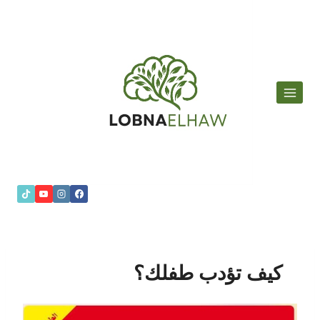
لتجاوز
لى
لمحتوى
كيف تؤدب طفلك؟