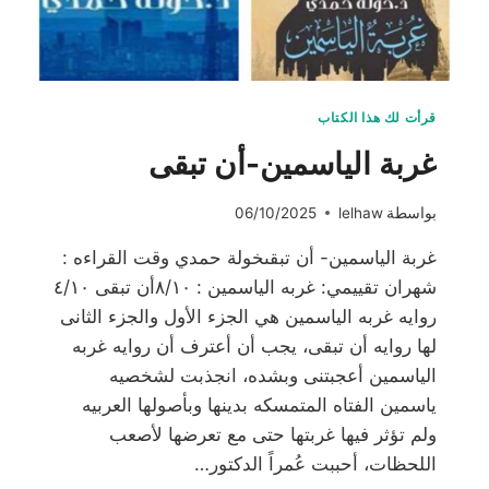
قرأت لك هذا الكتاب
غربة الياسمين-أن تبقى
بواسطة
lelhaw
06/10/2025
غربة الياسمين- أن تبقىخولة حمدي وقت القراءه :
شهران تقييمي: غربه الياسمين : ٨/١٠أن تبقى ٤/١٠
روايه غربه الياسمين هي الجزء الأول والجزء الثانى
لها روايه أن تبقى، يجب أن أعترف أن روايه غربه
الياسمين أعجبتنى وبشده، انجذبت لشخصيه
ياسمين الفتاه المتمسكه بدينها وبأصولها العربيه
ولم تؤثر فيها غربتها حتى مع تعرضها لأصعب
اللحظات، أحببت عُمراً الدكتور…