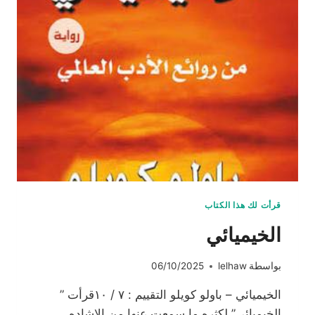
قرأت لك هذا الكتاب
الخيميائي
بواسطة
lelhaw
06/10/2025
الخيميائي – باولو كويلو التقييم : ٧ / ١٠قرأت ”
الخيميائى” لكثره ما سمعت عنها من الإشاده