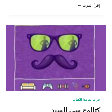
غربة
إقرأ المزيد
الياسمين-
أن
تبقى
قرأت لك هذا الكتاب
كتالوج سي السيد