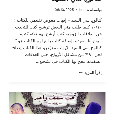
بواسطة
lelhaw
06/10/2025
كتالوج سي السيد – إيهاب معوض تقييمي للكتاب :
١٠/١٠ كلما طلب مني البعض ترشيح كتب للتحدث
عن العلاقات الزوجيه كنت أرشح لهم ثلاثه كتب،
اليوم أنا سعيده بإضافه كتاب رابع لهم الكتاب هو ”
كتالوج سى السيد” لإيهاب معوّض، هذا الكتاب يصلح
لحل ٩٠% من مشاكل الأزواج، حتى العلاقات
السقيمه ينجح بها الكتاب فى تشجيع…
كتالوج
إقرأ المزيد
سي
السيد