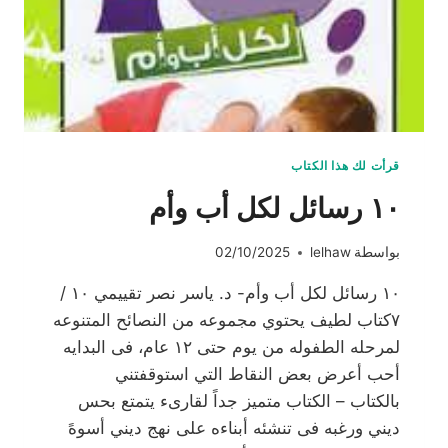
قرأت لك هذا الكتاب
١٠ رسائل لكل أب وأم
بواسطة
lelhaw
02/10/2025
١٠ رسائل لكل أب وأم- د. ياسر نصر تقييمي ١٠ /
٧كتاب لطيف يحتوي مجموعه من النصائح المتنوعه
لمرحله الطفوله من يوم حتى ١٢ عام، فى البدايه
أحب أعرض بعض النقاط التي استوقفتني
بالكتاب – الكتاب متميز جداً لقارىء يتمتع بحس
ديني ورغبه فى تنشئه أبناءه على نهج ديني أسوهً