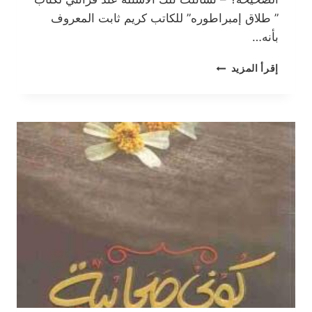
” طلاق إمبراطوره” للكاتب كريم ثابت المعروف
بأنه…
طلاق
إقرأ المزيد
إمبراطورة