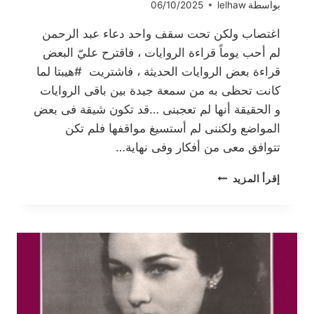
بواسطة
lelhaw
06/10/2025
اغتصاب ولكن تحت سقف واحد دعاء عبد الرحمن
لم أحب يوماً قراءة الروايات ، فاقترح عليّ البعض
قراءة بعض الروايات الحديثة ، فاشتريت #هيبتا لما
كانت تحظى به من سمعة جيدة بين باقى الروايات
و الحقيقة أنها لم تعجبنى …قد تكون شيقة فى بعض
المواضع ولكننى لم أستسيغ مواقفها فلم تكن
تتوافق معى من أفكار وفى نهاية…
اغتصاب
إقرأ المزيد
ولكن
تحت
سقف
واحد