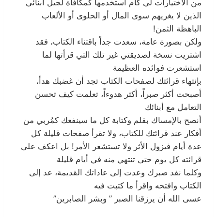
من الاختيارات لي كأم أستخدمها كمكافأة لجيل أبنائي
الذين لا يغريهم سوى المال أو الحلوى أو الألعاب
الباهظة الثمن!
ولكن بصورة عامة، سعدت جداً باقتناء الكتاب، فقد
اشتريت نسخة لصديقتي غير تلك التي قرأتها لما
استشعرت فوائده العظيمة
بإنتهاء قرائتك لصفحات الكتاب تجد أن غضبك هدأ،
أصبحت أكثر صبراً، أكثر هدوءاً، تعلمت كيف تحسن
التعامل مع أبنائك
أنصح بالإمساك بقلم وكتابة كل ما سينفعك كمُربي من
أفكار عند قرائتك للكتاب، ولا تقرأ صفحات قليلة كل
عدة أيام فيزول الأثر ولا تستشعر الأمر! بل اعكف على
قرائته كل يوم حتى تنتهي منه في أيام قليلة
وكلما نفد صبرك وعدت إلى عاداتك القديمة، عد إلى
الكتاب وافتحه واقرأ ما كتبت فيه
عسى الله أن يرزقنا الصبر ” وبشر الصابرين”