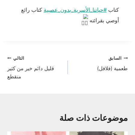
كتاب
#حياتنا_الأسرية_بدون_عصبية
كتاب رائع
أوصي بقرائته
تصفّح
السابق
التالي
طعمية (فلافل)
قليل دائم خير من كثير
المقالات
منقطع
موضوعات ذات صلة