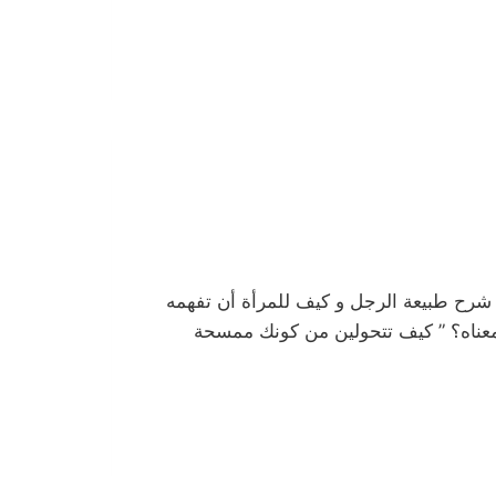
ي شرح طبيعة الرجل و كيف للمرأة أن تفهمه
ى غلاف الكتاب، هل تعلمين ما معناه؟ ” كيف تتحولين من كونك ممسحة