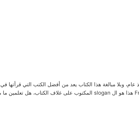
 عام، وبلا مبالغة هذا الكتاب يعد من أفضل الكتب التي قرأتها ف
وتحسن التعامل معهFrom Doormat to dreamgirl هذا هو ال slogan المكتوب عل