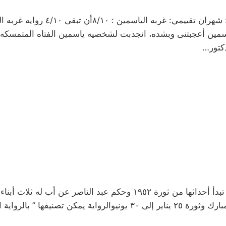
غربة الياسمين- أن تبقىخولة حمدي وقت
مين أعجبتنى وبشده، انجذبت لشخصيه ياسمين الفتاه المتمسكه بدين
دكتور…
الخمر ما عادت تسكر أحداً- محمد الجيزاوي رواية تبدأ أحداثها من ثورة ١٩٥٢
الرواية إلى عصرنا الحالي مروراً بعصر السادات ومبارك وثورة ٢٥ يناير إلى