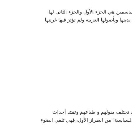
 القراءه : شهران تقييمي: غربه الياسمين : ٨/١٠أن تبقى ٤/١٠ روايه غربه الياسمين هي الجزء الأول والجزء الثانى لها
ها وبأصولها العربيه ولم تؤثر فيها غربتها
 وحكم عبد الناصر عن أب له ثلاث أبناء، تختلف ميولهم و طباعهم وتمتد أحداث
 ٣٠ يونيوالرواية يمكن تصنيفها ” بالرواية السياسية” من الطراز الأول، فهي تلقي الضوء