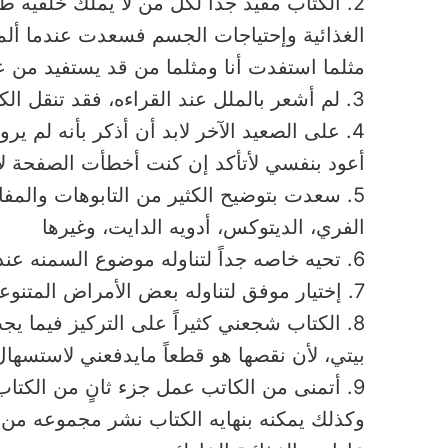
2. الكتاب مفيد جداً لكل من لا يملك خلفيه 
الغذائية وإحتياجات الجسم فسعدت عندما ألمم
مثلما استفدت أنا ومثلما من قد يستفيد من ع
3. لم أشعر بالملل عند القراءه، فقد تنقل الكاتب بخفه بين السطور بل كان بها من الإثاره والتشويق مايجعلني أقطع صفحاتها سريعاً دون مجهود
4. على الصعيد الآخر لابد أن أذكر بأنه لم
أعود بنفسي لأتأكد إن كنت أخطأت الصفحة لإن
5. سعدت بتوضيح الكثير من التابوهات والمف
الفري، الديتوكس، أدويه الدايت، وغيرها
6. تحيه خاصه جداً لتناوله موضوع السمنه عند الأطفال!
7. إختيار موفق لتناوله بعض الأمراض المتنوعه وكيفيه التعامل معها، مثل تغذيه مرضى السكر وأمراض الغده الدرقيه وكذلك تغذيه كبار السن
8. الكتاب شجعني كثيراً على التركيز فيما يج
بيتي، لأن نقصها هو قطعاً مايدفعني لاستسه
9. أتمنى من الكاتب عمل جزء ثانٍ من الكت
وكذلك يمكنه بنهايه الكتاب نشر مجموعه من ق