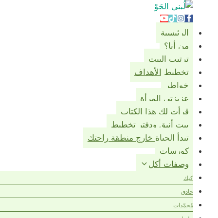
لتجاوز
لى
لمحتوى
الرئيسية
من أنا؟
ترتيب البيت
تخطيط الأهداف
خواطر
عزيزتي المرأة
قرأت لك هذا الكتاب
بيت أنيق ودفتر تخطيط
تبدأ الحياة خارج منطقة راحتك
كورسات
وصفات أكل
كيك
حادق
مُجمّدات