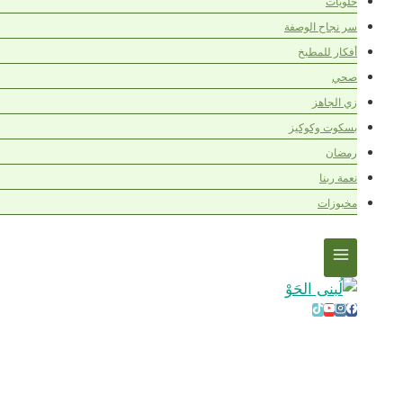
حلويات
سر نجاح الوصفة
أفكار للمطبخ
صحي
زي الجاهز
بسكوت وكوكيز
رمضان
نعمة ربنا
مخبوزات