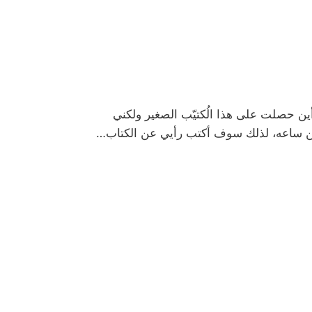
 أين حصلت على هذا الُكتيّب الصغير ولكني
من ساعه، لذلك سوف أكتب رأيي عن الكتاب…