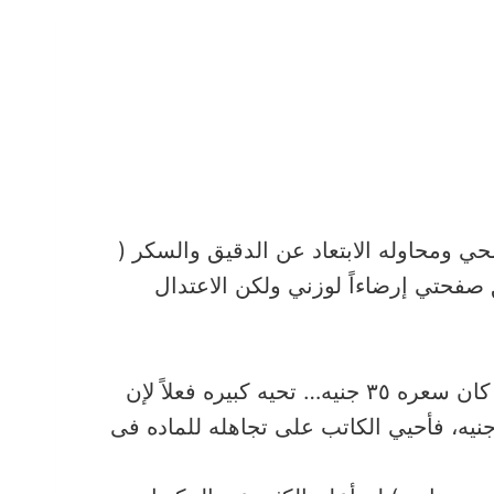
حي ومحاوله الابتعاد عن الدقيق والسكر (
فحتي إرضاءاً لوزني ولكن الاعتدال
1. تحيه وتقدير للكاتب على سعر الكتاب، الكتاب يباع بأربعين جنيه بدار الشروق وفى معرض الكتاب كان سعره ٣٥ جنيه… تحيه كبيره فعلاً لإن
نيه، فأحيي الكاتب على تجاهله للماده فى