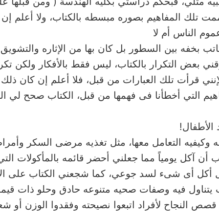
طبيه مثلي، فبحكم دراستي بكليه الهندسة ( ومن قبلها ع
ت تلك المفاهيم بصوره مبسطه بالكتاب، ولا أعلم إن ك
موم الناس أم لا
 يروقني بعض التكرار بالكتاب، ليس فقط بالأفكار ولكن 
ني قرأت تلك العبارات من قبل، فلا أعلم إن كان ذلك خ
اهيم التي أخطأنا فى فهمها من قبل، الكتاب صحح لي ال
ب أن آكل يومياً مما جعلني أحضر قائمه بالمأكولات التي 
ال أكل أى شىء لسد جوعي، كما شجعني الكتاب على الا
اب يتناول فيه وصفات صحيه متنوعه حادق وحلو ذات قيمه
صص النجاح لأفراد اتبعوا نصيحته وفقدوا الوزن أو شعر