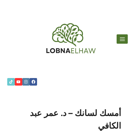
لتجاوز
لى
لمحتوى
أمسك لسانك – د. عمر عبد
الكافي