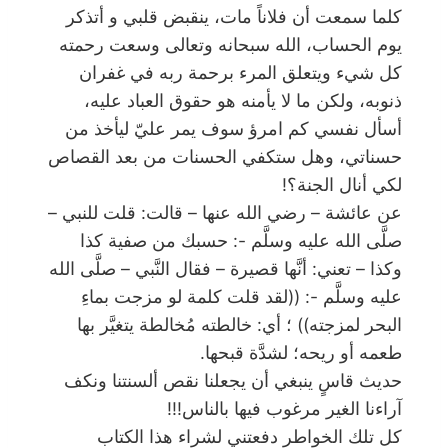
كلما سمعت أن فلاناً مات، ينقبض قلبي و أتذكر
يوم الحساب، الله سبحانه وتعالى وسعت رحمته
كل شيء ويتعلق المرء برحمة ربه في غفران
ذنوبه، ولكن ما لا يأمنه هو حقوق العباد عليه،
أسأل نفسي كم امرؤ سوف يمر عليّ ليأخذ من
حسناتي، وهل ستكفي الحسنات من بعد القصاص
لكي أنال الجنة؟!
عن عائشة – رضي الله عنها – قالت: قلت للنبي –
صلَّى الله عليه وسلَّم -: حسبك من صفية كذا
وكذا – تعني: أنَّها قصيرة – فقال النَّبي – صلَّى الله
عليه وسلَّم -: ((لقد قلت كلمة لو مزجت بماءِ
البحر لمزجته)) ؛ أي: خالطته مُخالطة يتغيَّر بها
طعمه أو ريحه؛ لشدَّة قبحها.
حديث قاسٍ ينبغي أن يجعلنا نقص ألسنتنا ونكف
آراءنا الغير مرغوب فيها بالناس!!!
كل تلك الخواطر دفعتني لشراء هذا الكتاب