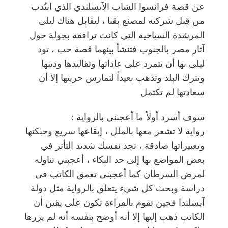
عن قصة فرانسوا الشاب الآيسلندي الذي انتُدب
من قِبل شركته لمصنع بقنا ، ليقابل هناك ليلى
المرشدة السياحية التي كانت ترافقه بجولة حول
آثار مصر بالجنوب فتنشأ بينهما قصة حب ، تود
ليلى بها أن تتمرد على عاداتها وتقاليدها ودينها
وتترك البلد وتذهب بعيداً لتمارس حريتها إلا أن
سعادتها لم تكتمل
سوف أسرد أولاً ما أعجبني بالرواية :
رواية لا تشعر معها بالملل ، إيقاعها سريع وحبكتها
وتعبيراتها صادقة ، تجد نفسك شديد التأثر في
بعض المواضع بها إلى حد البكاء ، أعجبني تناوله
لمرض السرطان كما أعجبني تعمق الكاتب في
دراسة وبحث كل شيء يتعلق بالرواية مثل دولة
آيسلندا فحين تقوم بالقراءة تكون على يقين أن
الكاتب ذهب إليها إلا أنه أوضح بنفسه أنه لم يزرها