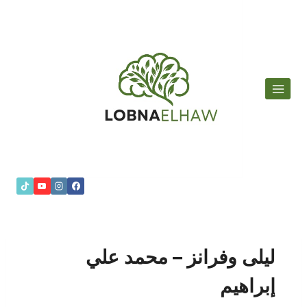
لتجاوز
لى
لمحتوى
ليلى وفرانز – محمد علي
إبراهيم