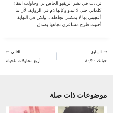
ترددت في نشر الريڤيو الخاص بي وحاولت انتقاء
كلماتي حتى لا تبدو وكإنها ذم في الرواية، لأن ما
أعجبني بها لا يمكنني تجاهله .. ولكن في النهاية
أحببت طرح مشاعري تجاهها بصدق
تصفّح
السابق
التالي
حياتك ٨٠/٢٠
أربع محاولات للحياة
المقالات
موضوعات ذات صلة