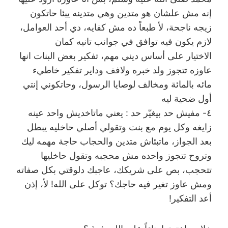
إنه مش علشان هو متدين وهي متدينه يبئا حاتكون
زيجه ناجحة، لأ طبعاً ده مش كفايه، دي أحد العوامل،
لازم يكون فيه توافق في جوانب تانيه كمان
الاختيار على أساس ديني مهم، تفكير بعض البنات انها
عاوزه تتجوز ولد خبره ولافف وداير تفكير خاطيء
مائه بالمائة ومخالف لوصايا الرسول، وحاتكوني إنتي
أول ضحية ليه
٤- مفيش حد بيغيّر حد : يعني ماتاخديش واحد عينه
زايغه وكل يوم مع بنت وتقولي أصلي حاخليه يبطل
بعد الجواز، ماتبئاش متدين والحجاب حاجة مهمه ليك
وتروح تتجوز واحده مش محجبه وتقول حاخليها
تتحجب، بص على شريكك، عاجبك دلوقتي بكل صفاته
ومش عاوز تغير فيه حاجك؟ توكل على الله! لأ، إذن
أعد التفكير!