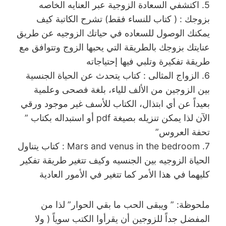
5. اكتشفي السعادة الزوجية عبر العنايه الخاصه
بزوجك : ( كتاب للنساء فقط) تشرح الكاتبة كيف
يمكنك الوصول للسعاده في حياتك الزوجيه عن طريق
عنايتك بزوجك بالطريقة التي يحبها الزوج وتتوافق مع
طريقة تفكيرة وتلبي فيها إحتياجاته
6. الزواج المثالى : كتاب يتحدث عن الحياة الجنسية
بين الزوجين من الألف للياء، بلغة فصحى وعلمية
بعيداً عن أي ابتذال، الكتاب للأسف غير موجود ورقي
الآن لذا يمكن تنزيله بصيغة pdf أو استبداله بكتاب ”
تحفة العروس”
7. Mars and venus in the bedroom : كتاب يتناول
الحياة الزوجيه بين الجنسيه وكيف تتغير طريقة تفكير
كليهما في هذا الأمر كما تتغير في الأمور العادية
ملحوظة: ” ويبقى الحب ما بقي الحوار” لذا من
المفضل جداً للزوجين أن يقرأوا الكتب سوياً ( ولا