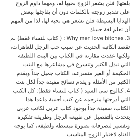
بلغتها) فلن يشعر الزوج بحبها له، ومهما داوم الزوج
على تقدير زوجته بالكلمات دون أن يفاجئها ببعض
الهدايا البسيطة فلن تشعر هي بحبه لها، لذا من المهم
أن تعلم لغة حبيبك
3. Why men love bitches : ( كتاب للنساء فقط) لم
تقصد الكاتبه الحديث عن سبب حب الرجل للعاهرات،
ولكنها عقدت مقارنه في الكتاب بين البنت اللطيفه
التي تبذل الكثير وتتسرع في مشاعرها مع البنت
الحكيمة أو الغير متسرعه، الكتاب جميل جداً ويقدم
الكثير من الأمثلة و يقدم نصائح مفيدة جداً لكل بنت
4. كتالوج سى السيد ( كتاب للنساء فقط): كل الكتب
التي أدرجتها مترجمه عن كتب أجنبية ماعدا هذا
الكتاب، سعيدة جداً بوجود كتاب عربي لكاتب عربي
يتحدث بالتفصيل عن طبيعه الرجل وطريقة تفكيره
وتفسير لتصرفاته بصورة مبسطه ولطيفه، كما يوجه
الفتاه لاختيار الزوج المناسب