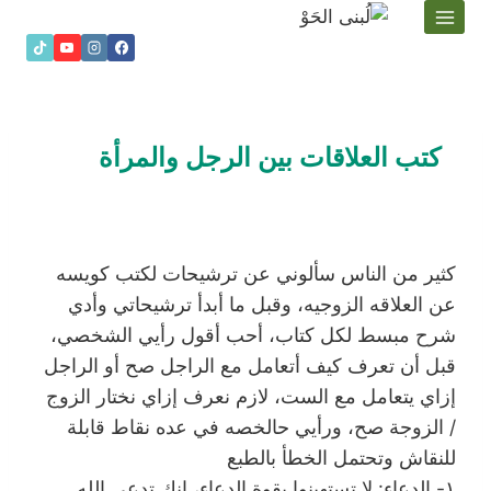
لتجاوز
لى
لمحتوى
كتب العلاقات بين الرجل والمرأة
كثير من الناس سألوني عن ترشيحات لكتب كويسه
عن العلاقه الزوجيه، وقبل ما أبدأ ترشيحاتي وأدي
شرح مبسط لكل كتاب، أحب أقول رأيي الشخصي،
قبل أن تعرف كيف أتعامل مع الراجل صح أو الراجل
إزاي يتعامل مع الست، لازم نعرف إزاي نختار الزوج
/ الزوجة صح، ورأيي حالخصه في عده نقاط قابلة
للنقاش وتحتمل الخطأ بالطبع
١- الدعاء: لا تستهينوا بقوة الدعاء، إنك تدعي الله