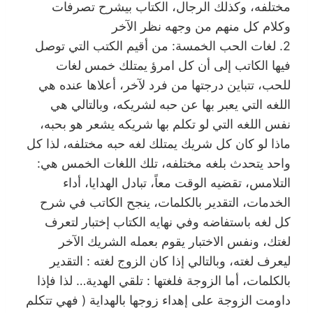
مختلفه، وكذلك الرجال، الكتاب بيشرح تصرفات
وكلام كل منهم من وجهه نظر الآخر
2. لغات الحب الخمسة: من أقيم الكتب التي توصل
فيها الكاتب إلى أن كل امرؤ يمتلك خمس لغات
للحب، تتباين درجتها من فرد لآخر، أعلاها عنده هي
اللغه التي يعبر بها عن حبه لشريكه، وبالتالي هي
نفس اللغه التي لو تكلم بها شريكه يشعر هو بحبه،
ماذا لو كان كل شريك يمتلك لغه حبه مختلفه، لذا كل
واحد يتحدث بلغه مختلفه، تلك اللغات الخمس هي:
التلامس، تقضيه الوقت معاً، تبادل الهدايا، أداء
الخدمات، التقدير بالكلمات، ينجح الكاتب في شرح
كل لغه باستفاضه وفي نهايه الكتاب إختبار لتعرف
لغتك، ونفس الاختبار يقوم بعمله الشريك الآخر
ليعرف لغته، وبالتالي إذا كان الزوج لغته : التقدير
بالكلمات، أما الزوجة فلغتها : تلقي الهدية… لذا فإذا
داومت الزوجة على إهداء زوجها بالهداية ( فهي تتكلم