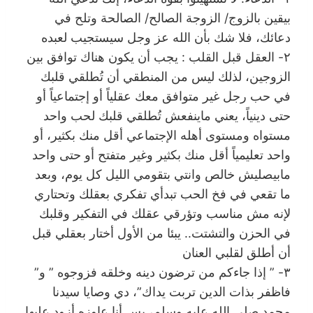
بيقين بالزوج/ الزوجة الصالح/ الصالحة وتلح في
دعائك، فلا شك بأن الله عز وجل سيستجيب لعبده
٢- العقل قبل القلب : يجب أن يكون هناك توافق بين
الزوجين، لذلك ليس من المنطقي أن تُطلقي قلبك
في حب رجل غير متوافق معك عقلياً أو إجتماعياً أو
حتى دينياً، يعني ماينفعش تُطلقي قلبك لحب واحد
مستواه ومستوى أهله الإجتماعي أقل منك بكثير، أو
واحد تعليمياً أقل منك بكثير وغير متفتح أو حتى واحد
مابيصليش خالص وانتي بتقومي الليل كل يوم، وبعد
ما تقعي في فخ الحب تبدأي تفكري بعقلك وتحتاري
لإنه مش مناسب وتؤرقي عقلك في التفكير وقلبك
في الحزن والتشتت.. يبئا من الأول أختار بعقلي قبل
أن أطلق لقلبي العنان
٣- ” إذا جاءكم من ترضون دينه وخلقه فزوجوه ” و”
فاظفر بذات الدين تربت يداك”، دي وصايا سيدنا
محمد صلى الله عليه وسلم، بس أنا عاوزه أزود عليها