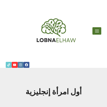
لتجاوز
لى
لمحتوى
أول امرأة إنجليزية