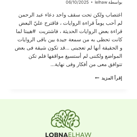
بواسطة
lelhaw
06/10/2025
اغتصاب ولكن تحت سقف واحد دعاء عبد الرحمن
لم أحب يوماً قراءة الروايات ، فاقترح عليّ البعض
قراءة بعض الروايات الحديثة ، فاشتريت #هيبتا لما
كانت تحظى به من سمعة جيدة بين باقى الروايات
و الحقيقة أنها لم تعجبنى …قد تكون شيقة فى بعض
المواضع ولكننى لم أستسيغ مواقفها فلم تكن
تتوافق معى من أفكار وفى نهاية…
اغتصاب
إقرأ المزيد
ولكن
تحت
سقف
واحد