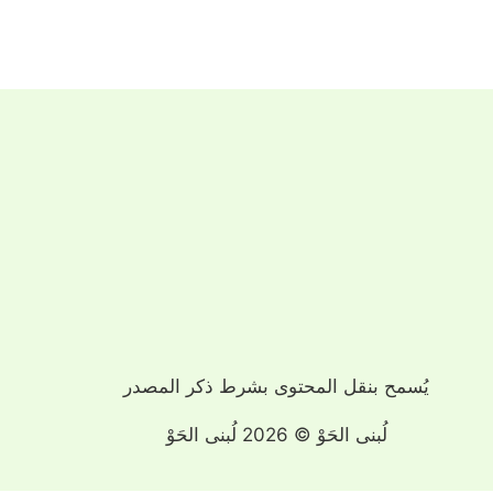
يُسمح بنقل المحتوى بشرط ذكر المصدر
لُبنى الحَوْ © 2026 لُبنى الحَوْ