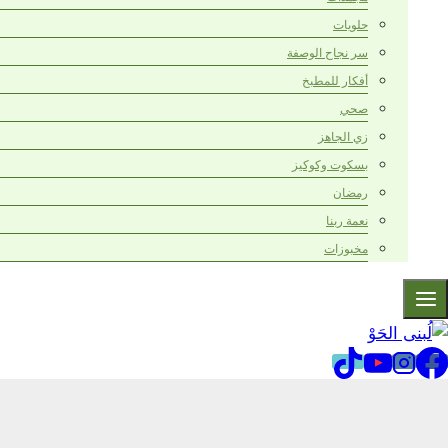
حلويات
سر نجاح الوصفة
أفكار للمطبخ
صحي
زي الجاهز
بسكوت وكوكيز
رمضان
نعمة ربنا
مخبوزات