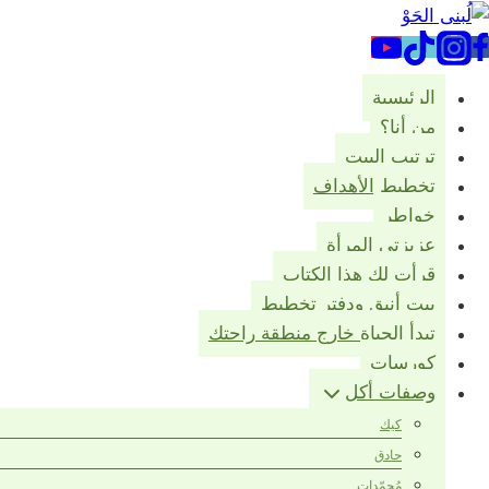
لتجاوز
لى
لمحتوى
الرئيسية
من أنا؟
ترتيب البيت
تخطيط الأهداف
خواطر
عزيزتي المرأة
قرأت لك هذا الكتاب
بيت أنيق ودفتر تخطيط
تبدأ الحياة خارج منطقة راحتك
كورسات
وصفات أكل
كيك
حادق
مُجمّدات