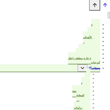
الرئيسية
من أنا؟
ترتيب البيت
تخطيط الأهداف
خواطر
عزيزتي المرأة
قرأت لك هذا الكتاب
بيت أنيق ودفتر تخطيط
تبدأ الحياة خارج منطقة راحتك
كورسات
تبديل
وصفات أكل
القائمة
الفرعية
كيك
حادق
مُجمّدات
حلويات
سر نجاح الوصفة
أفكار للمطبخ
صحي
زي الجاهز
بسكوت وكوكيز