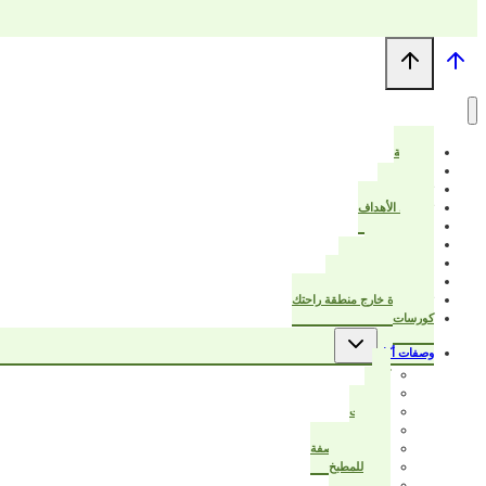
الرئيسية
من أنا؟
ترتيب البيت
تخطيط الأهداف
خواطر
عزيزتي المرأة
قرأت لك هذا الكتاب
بيت أنيق ودفتر تخطيط
تبدأ الحياة خارج منطقة راحتك
كورسات
تبديل
وصفات أكل
القائمة
الفرعية
كيك
حادق
مُجمّدات
حلويات
سر نجاح الوصفة
أفكار للمطبخ
صحي