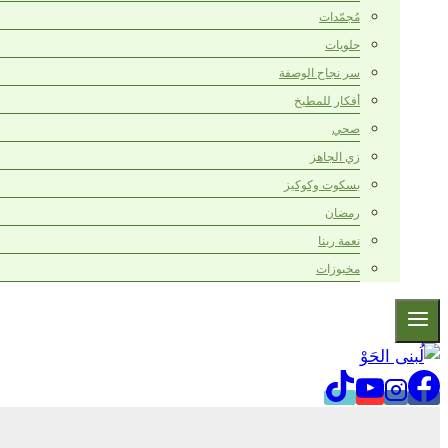
مُجمّدات
حلويات
سر نجاح الوصفة
أفكار للمطبخ
صحي
زي الجاهز
بسكوت وكوكيز
رمضان
نعمة ربنا
مخبوزات