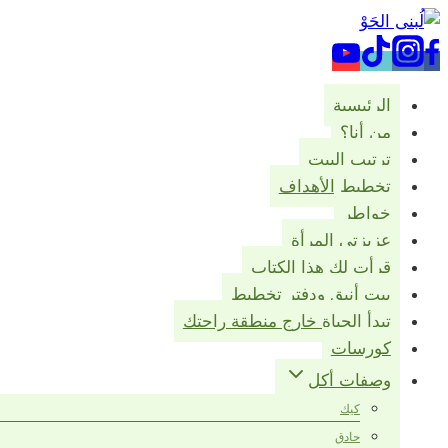
التجاوز
إلى
المحتوى
الرئيسية
من أنا؟
ترتيب البيت
تخطيط الأهداف
خواطر
عزيزتي المرأة
قرأت لك هذا الكتاب
بيت أنيق ودفتر تخطيط
تبدأ الحياة خارج منطقة راحتك
كورسات
وصفات أكل
كيك
حادق