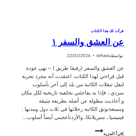
قرأت لك هذا الكتاب
عن العشق والسفر ١
بواسطة
lelhaw
22/02/2024
عن العشق والسفر (رفيقا طريق ) – نهى عودة
قبل قراءتي لهذا الكتاب، اعتقدت أنه مجرد تجربة
لنقل تنقلات الكاتبة من بلد إلى آخر بأسلوب
سردي ، فإذا به يفاجئني بخلفية تاريخية لكل مكان
و أحاديث مطولة عن أصله بطريقة شيقة
وممتعةتوثق الكاتبة رحلاتها في ثلاث دول ومدنها :
فينيسيا ، سيريلانكا، والأردنأعجبني أيضاً أسلوب…
عن
إقرأ المزيد
العشق