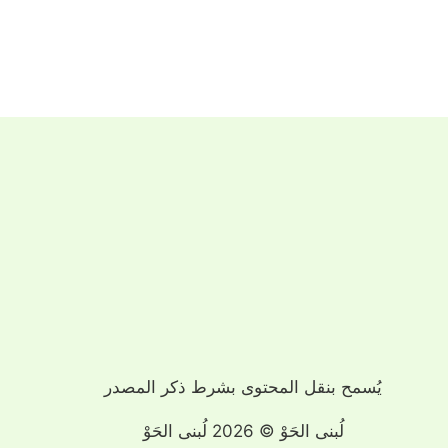
يُسمح بنقل المحتوى بشرط ذكر المصدر
لُبنى الحَوْ © 2026 لُبنى الحَوْ