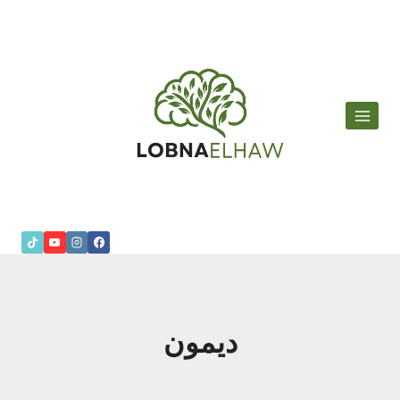
لتجاوز
لى
لمحتوى
ديمون