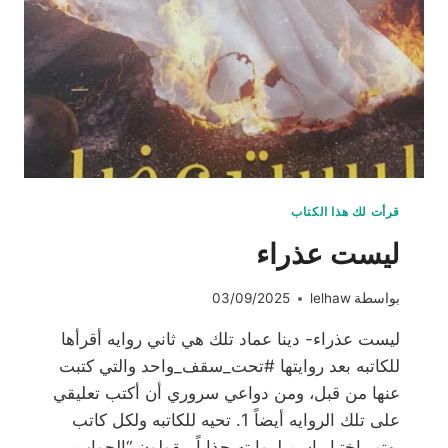
قرأت لك هذا الكتاب
ليست عذراء
بواسطة
lelhaw
03/09/2025
ليست عذراء- دينا عماد تلك هي ثاني روايه أقرأها
للكاتبه بعد روايتها #تحت_سقف_واحد والتي كتبت
عنها من قبل، ومن دواعي سروري أن أكتب تعليقي
على تلك الروايه أيضاً 1. تحيه للكاتبه ولكل كاتب
يهتم بإختيار اسم لروايته جذاباً، يقولون “الجواب