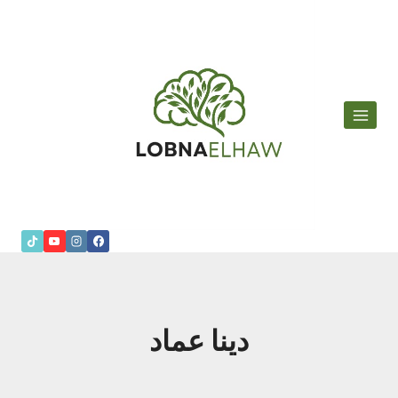
لتجاوز
لى
لمحتوى
دينا عماد