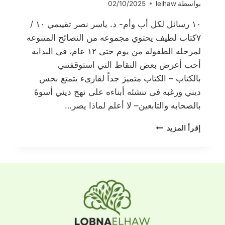
بواسطة
lelhaw
02/10/2025
١٠ رسائل لكل أب وأم- د. ياسر نصر تقييمي ١٠ /
٧كتاب لطيف يحتوي مجموعه من النصائح المتنوعه
لمرحله الطفوله من يوم حتى ١٢ عام، فى البدايه
أحب أعرض بعض النقاط التي استوقفتني
بالكتاب – الكتاب متميز جداً لقارىء يتمتع بحس
ديني ورغبه فى تنشئه أبناءه على نهج ديني أسوهً
بالصحابه والتابعين– لا أعلم لماذا يصر…
١٠
إقرأ المزيد
رسائل
لكل
أب
وأم