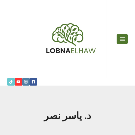
لتجاوز
لى
لمحتوى
د. ياسر نصر