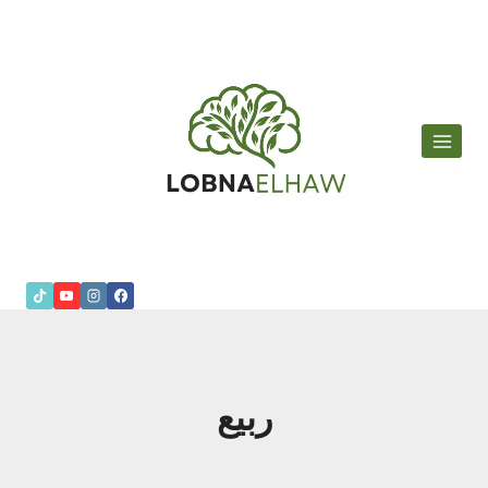
لتجاوز
لى
لمحتوى
ربيع