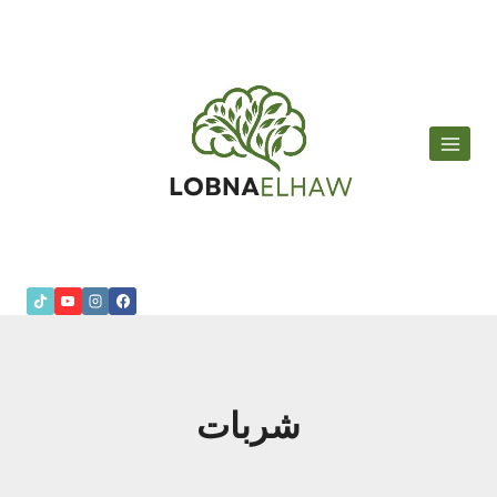
لتجاوز
لى
لمحتوى
شربات