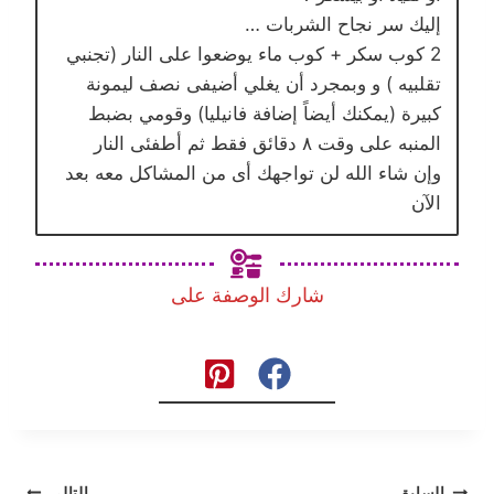
إليك سر نجاح الشربات …
2 كوب سكر + كوب ماء يوضعوا على النار (تجنبي
تقلبيه ) و وبمجرد أن يغلي أضيفى نصف ليمونة
كبيرة (يمكنك أيضاً إضافة فانيليا) وقومي بضبط
المنبه على وقت ٨ دقائق فقط ثم أطفئى النار
وإن شاء الله لن تواجهك أى من المشاكل معه بعد
اﻵن
شارك الوصفة على
السابق
التالي