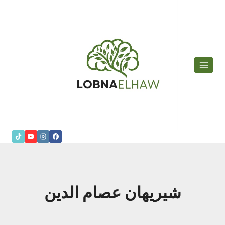
لتجاوز
لى
لمحتوى
شيريهان عصام الدين