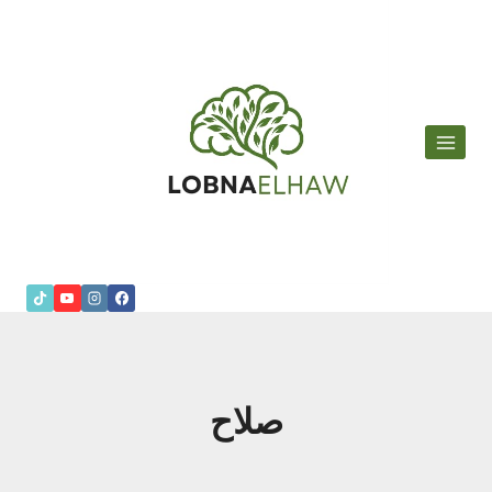
لتجاوز
لى
لمحتوى
صلاح